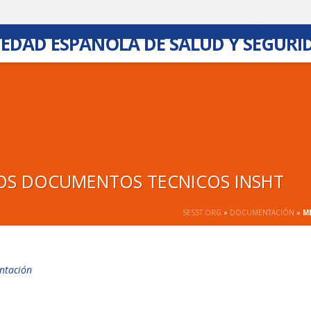
ICIAS SESST
REVISTA Y BLOG
BOLSA DE TRABAJO
CON
IEDAD ESPAÑOLA DE SALUD Y SEGURI
OS DOCUMENTOS TECNICOS INSHT
SESST.ORG
»
DOCUMENTACIÓN
»
M
ntación